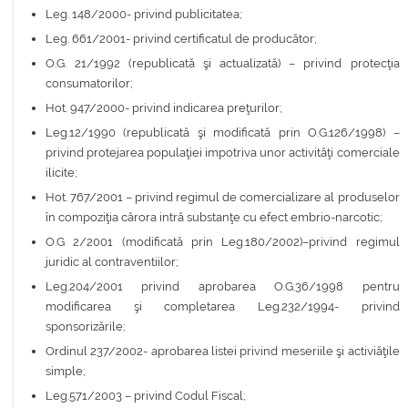
Leg. 148/2000- privind publicitatea;
Leg. 661/2001- privind certificatul de producător;
O.G. 21/1992 (republicată şi actualizată) – privind protecţia
consumatorilor;
Hot. 947/2000- privind indicarea preţurilor;
Leg.12/1990 (republicată şi modificată prin O.G.126/1998) –
privind protejarea populaţiei impotriva unor activităţi comerciale
ilicite;
Hot. 767/2001 – privind regimul de comercializare al produselor
în compoziţia cărora intră substanţe cu efect embrio-narcotic;
O.G 2/2001 (modificată prin Leg.180/2002)–privind regimul
juridic al contraventiilor;
Leg.204/2001 privind aprobarea O.G.36/1998 pentru
modificarea şi completarea Leg.232/1994- privind
sponsorizările;
Ordinul 237/2002- aprobarea listei privind meseriile şi activiăţile
simple;
Leg.571/2003 – privind Codul Fiscal;