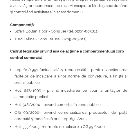
a activităţilor economice, pe raza Municipiului Mediaş coordonând
şi controlând activitatea în acest domeniu.
Componenţă:
Szfarli Zoltan Tibor - Consilier (tel. 0269-803811)
Turcu Alina - Consilier (tel. 0269-803811)
Cadrul legislativ privind aria de acţiune a compartimentului corp
control comercial
Leg. 61/1991 (actualizată şi republicată) – pentru sancţionarea
faptelor de încalcare a unor norme de conveţuire, a liniştii şi
ordinii publice;
Hot. 843/1999 - privind încadrarea pe tipuri a unităţilor de
alimentaţie publică;
Hot. 348/2004 – privind comerţul în zone publice ;
O.G 99/2000- privind comercializarea produselor de piaţă
aprobată şi modificată prin Leg. 650/2002;
Hot. 333/2003- mormele de aplicare a OG.99/2000;