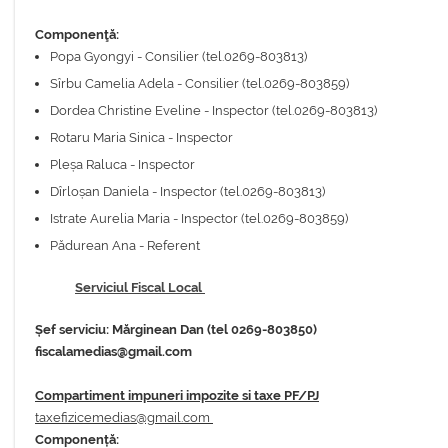
Componenţă:
Popa Gyongyi - Consilier (tel.0269-803813)
Sîrbu Camelia Adela - Consilier (tel.0269-803859)
Dordea Christine Eveline - Inspector (tel.0269-803813)
Rotaru Maria Sinica - Inspector
Pleșa Raluca - Inspector
Dîrloșan Daniela - Inspector (tel.0269-803813)
Istrate Aurelia Maria - Inspector (tel.0269-803859)
Pădurean Ana - Referent
Serviciul Fiscal Local
Șef serviciu: Mărginean Dan (tel 0269-803850)
fiscalamedias@gmail.com
Compartiment impuneri impozite si taxe PF/PJ
taxefizicemedias@gmail.com
Componență: