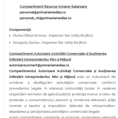
Compartiment Resurse Umane-Salarizare
personal@primariamedias.ro
personal_cb@primariamedias.ro
Componenţă:
Duma Ofelia Simona - Inspector (tel. 0269-803812)
Doszpoly Dorina - Inspector (tel. 0269-803812)
Compartiment Autorizare Activități Comerciale și Susținerea
Înființării Intreprinderilor Mici și Mijlocii
autorizarecomert@primariamedias.ro
Compartimentul Autorizare Activitați Comerciale și Susținerea
Inființării Intreprinderilor Mici și Mijlocii
este un instrument de
urmărire a desfăşurării activităţilor comerciale, conform
prevederilor legale, în interesul comunităţii locale, în vederea
respectării normelor de igienă publică, protecţia muncii, a celor de
protecţie a consumatorului precum şi urmărirea efectuării plăţii
corecte a taxelor şi impozitelor datorate de intreprinzători,
depistarea şi sancţionarea activităţilor comerciale ilegale.
Acest compartiment urmăreşte, în principal, organizarea raţională