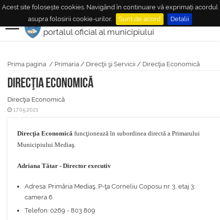
Acest site folosește cookies. Navigând în continuare vă exprimați acordul
MUNICIPIUL
MEDIAŞ
asupra folosirii cookie-urilor.
Sunt de acord
Detalii
portalul oficial al municipiului
Prima pagina
/
Primaria
/
Direcţii şi Servicii
/
Direcţia Economică
Direcţia Economică
Direcţia Economică
17.05.2021
Direcţia Economică
funcţionează în subordinea directă a Primarului
Municipiului Mediaş.
Adriana Tătar - Director executiv
Adresa: Primăria Mediaş, P-ţa Corneliu Coposu nr. 3, etaj 3,
camera 6
Telefon: 0269 - 803 809