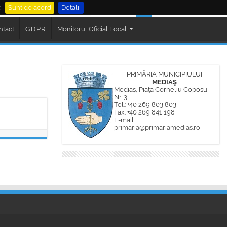
.
Sunt de acord
Detalii
al Mediaș
Cautare
ntact
G.D.P.R.
Monitorul Oficial Local
PRIMĂRIA MUNICIPIULUI
MEDIAŞ
Mediaş, Piaţa Corneliu Coposu
Nr. 3
Tel.: +40 269 803 803
Fax: +40 269 841 198
E-mail:
primaria@primariamedias.ro