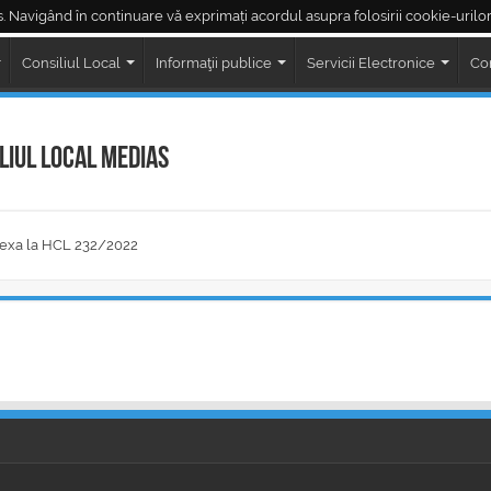
. Navigând în continuare vă exprimați acordul asupra folosirii cookie-urilor
Piața Regele Ferdinand
Piața Corneliu Coposu
LIVE ședințe Consiliul Loc
Consiliul Local
Informaţii publice
Servicii Electronice
Co
liul Local Medias
exa la HCL 232/2022