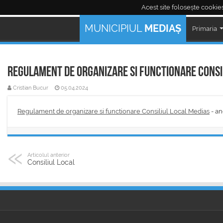
Acest site folosește cookies
Mediaş Live:
MUNICIPIUL
MEDIAȘ
Primaria
Regulament de organizare si functionare Consi
Cristian Bucur
05.04.2024
Regulament de organizare si functionare Consiliul Local Medias
- an
Articolul anterior
Consiliul Local