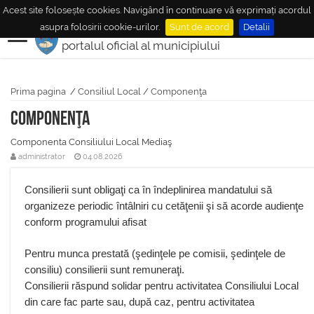
Acest site folosește cookies. Navigând în continuare vă exprimați acordul
MUNICIPIUL
MEDIAŞ
asupra folosirii cookie-urilor.
Sunt de acord
Detalii
portalul oficial al municipiului
Prima pagina
/
Consiliul Local
/
Componenţa
Componenţa
Componenta Consiliului Local Mediaş
administrator
04.08.2026
Consilierii sunt obligaţi ca în îndeplinirea mandatului să
organizeze periodic întâlniri cu cetăţenii şi să acorde audienţe
conform programului afisat
Pentru munca prestată (şedinţele pe comisii, şedinţele de
consiliu) consilierii sunt remuneraţi.
Consilierii răspund solidar pentru activitatea Consiliului Local
din care fac parte sau, după caz, pentru activitatea