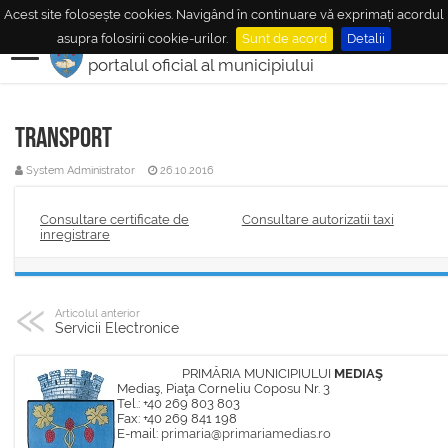
Acest site folosește cookies. Navigând în continuare vă exprimați acordul
MUNICIPIUL
MEDIAŞ
asupra folosirii cookie-urilor.
Sunt de acord
Detalii
portalul oficial al municipiului
Transport
System Administrator
26.10.2016
Consultare certificate de
Consultare autorizatii taxi
inregistrare
Articolul anterior
Servicii Electronice
PRIMĂRIA MUNICIPIULUI
MEDIAŞ
Mediaş, Piaţa Corneliu Coposu Nr. 3
Tel.: +40 269 803 803
Fax: +40 269 841 198
E-mail:
primaria@primariamedias.ro