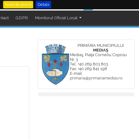
.
Sunt de acord
Detalii
al Mediaș
Cautare
ntact
G.D.P.R.
Monitorul Oficial Local
PRIMĂRIA MUNICIPIULUI
MEDIAŞ
Mediaş, Piaţa Corneliu Coposu
Nr. 3
Tel.: +40 269 803 803
Fax: +40 269 841 198
E-mail:
primaria@primariamedias.ro