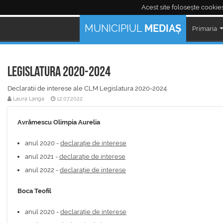
Acest site folosește cookies
Mediaş Live:
MUNICIPIUL
MEDIAȘ
Primaria
Legislatura 2020-2024
Declaratii de interese ale CLM Legislatura 2020-2024
Laura Langa
12.07.2022
Avrămescu Olimpia Aurelia
anul 2020 -
declarație de interese
anul 2021 -
declarație de interese
anul 2022 -
declarație de interese
Boca Teofil
anul 2020 -
declarație de interese