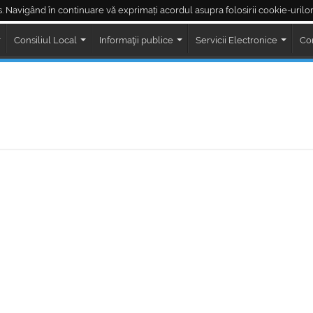
. Navigând în continuare vă exprimați acordul asupra folosirii cookie-urilor
Piața Regele Ferdinand
Piața Corneliu Coposu
LIVE ședințe Consiliul Loc
Consiliul Local
Informaţii publice
Servicii Electronice
Co