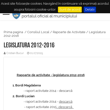
Acest site folosește cookies. Navigând în continuare vă exprimați acordul
MUNICIPIUL
MEDIAŞ
asupra folosirii cookie-urilor.
Sunt de acord
Detalii
portalul oficial al municipiului
Prima pagina
/
Consiliul Local
/
Rapoarte de Activitate
/
Legislatura
2012-2016
Legislatura 2012-2016
Cristian Bucur
01.07.2025
Rapoarte de activitate - legislatura 2012-2016
1.
Bordi Magdalena
-
raport activitate 2014 - descarcă
2. Bordi Lucian
- raport activitate 2014 -
descarcă
- raport activitate 2015
-descarcă