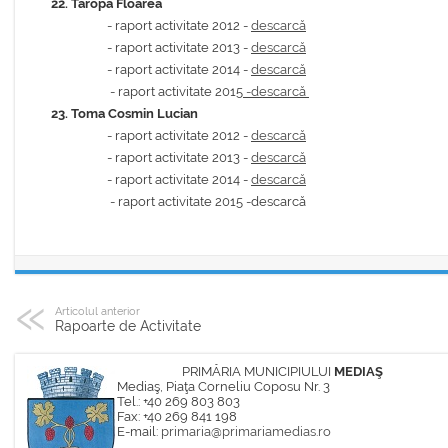
22.
Taropa Floarea
- raport activitate 2012 -
descarcă
- raport activitate 2013 -
descarcă
-
raport activitate 2014 -
descarcă
- raport activitate 2015
-descarcă
23.
Toma Cosmin Lucian
- raport activitate 2012 -
descarcă
- raport activitate 2013 -
descarcă
-
raport activitate 2014 -
descarcă
- raport activitate 2015 -descarcă
Articolul anterior
Rapoarte de Activitate
PRIMĂRIA MUNICIPIULUI
MEDIAŞ
Mediaş, Piaţa Corneliu Coposu Nr. 3
Tel.: +40 269 803 803
Fax: +40 269 841 198
E-mail:
primaria@primariamedias.ro