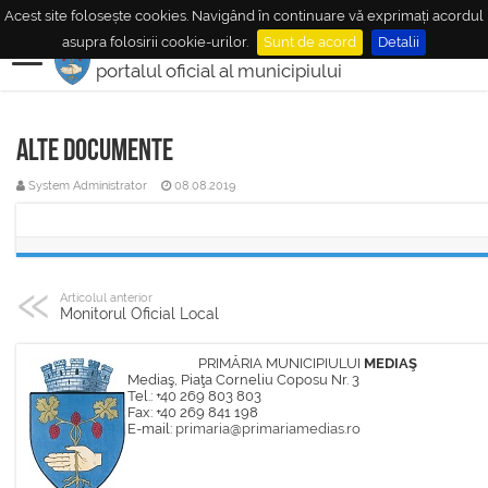
Acest site folosește cookies. Navigând în continuare vă exprimați acordul
MUNICIPIUL
MEDIAŞ
asupra folosirii cookie-urilor.
Sunt de acord
Detalii
portalul oficial al municipiului
Alte documente
System Administrator
08.08.2019
Articolul anterior
Monitorul Oficial Local
PRIMĂRIA MUNICIPIULUI
MEDIAŞ
Mediaş, Piaţa Corneliu Coposu Nr. 3
Tel.: +40 269 803 803
Fax: +40 269 841 198
E-mail:
primaria@primariamedias.ro