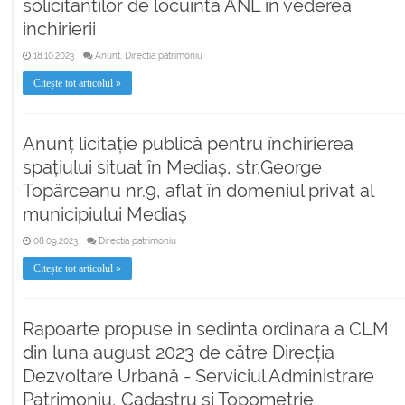
solicitantilor de locuinta ANL in vederea
inchirierii
18.10.2023
Anunt, Directia patrimoniu
Citește tot articolul »
Anunț licitație publică pentru închirierea
spațiului situat în Mediaș, str.George
Topârceanu nr.9, aflat în domeniul privat al
municipiului Mediaș
08.09.2023
Directia patrimoniu
Citește tot articolul »
Rapoarte propuse in sedinta ordinara a CLM
din luna august 2023 de către Direcția
Dezvoltare Urbană - Serviciul Administrare
Patrimoniu, Cadastru și Topometrie