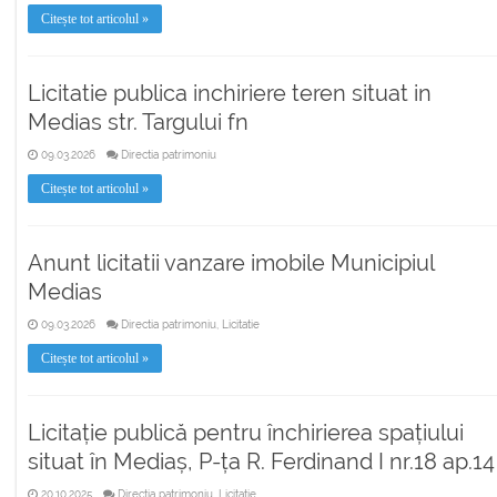
Citește tot articolul »
Licitatie publica inchiriere teren situat in
Medias str. Targului fn
09.03.2026
Directia patrimoniu
Citește tot articolul »
Anunt licitatii vanzare imobile Municipiul
Medias
09.03.2026
Directia patrimoniu, Licitatie
Citește tot articolul »
Licitație publică pentru închirierea spațiului
situat în Mediaș, P-ța R. Ferdinand I nr.18 ap.14
20.10.2025
Directia patrimoniu, Licitatie