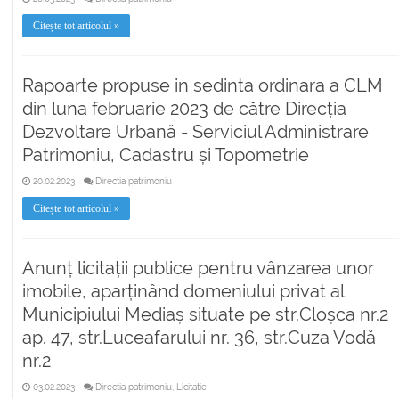
Citește tot articolul »
Rapoarte propuse in sedinta ordinara a CLM
din luna februarie 2023 de către Direcția
Dezvoltare Urbană - Serviciul Administrare
Patrimoniu, Cadastru și Topometrie
20.02.2023
Directia patrimoniu
Citește tot articolul »
Anunț licitații publice pentru vânzarea unor
imobile, aparținând domeniului privat al
Municipiului Mediaș situate pe str.Cloșca nr.2
ap. 47, str.Luceafarului nr. 36, str.Cuza Vodă
nr.2
03.02.2023
Directia patrimoniu, Licitatie