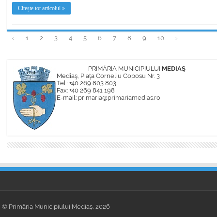
Citește tot articolul »
‹
1
2
3
4
5
6
7
8
9
10
›
PRIMĂRIA MUNICIPIULUI
MEDIAŞ
Mediaş, Piaţa Corneliu Coposu Nr. 3
Tel.: +40 269 803 803
Fax: +40 269 841 198
E-mail:
primaria@primariamedias.ro
© Primăria Municipiului Mediaş, 2026