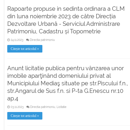
Rapoarte propuse in sedinta ordinara a CLM
din luna noiembrie 2023 de către Direcția
Dezvoltare Urbană - Serviciul Administrare
Patrimoniu, Cadastru și Topometrie
24.11.2023
Directia patrimoniu
Citește tot articolul »
Anunt licitatie publica pentru vânzarea unor
imobile aparţinând domeniului privat al
Municipiului Mediaş situate pe str.Piscului f.n.,
str.Angarul de Sus f.n. si P-ta G.Enescu nr.10
ap.4
03.11.2023
Directia patrimoniu, Licitatie
Citește tot articolul »