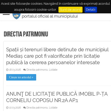
Acest site folosește cookies. Navigând în continuare vă exprimați acordul
MUNICIPIUL
MEDIAŞ
asupra folosirii cookie-urilor.
Sunt de acord
Detalii
portalul oficial al municipiului
Directia patrimoniu
Spații și terenuri libere detinute de municipiul
Mediaș care pot fi valorificate prin licitație
publică la cererea persoanelor interesate
18.03.2026
Directia patrimoniu, Licitatie
Citește tot articolul »
ANUNŢ DE LICITAŢIE PUBLICĂ IMOBIL P-ȚA
CORNELIU COPOSU NR.2A AP.1
10.03.2026
Directia patrimoniu, Licitatie