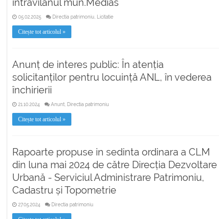
intravilanul mun.Medias
05.02.2025
Directia patrimoniu, Licitatie
Citește tot articolul »
Anunț de interes public: În atenția
solicitanților pentru locuință ANL, în vederea
închirierii
21.10.2024
Anunt, Directia patrimoniu
Citește tot articolul »
Rapoarte propuse in sedinta ordinara a CLM
din luna mai 2024 de către Direcția Dezvoltare
Urbană - Serviciul Administrare Patrimoniu,
Cadastru și Topometrie
27.05.2024
Directia patrimoniu