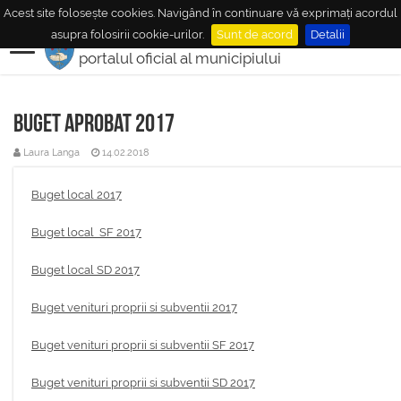
Acest site folosește cookies. Navigând în continuare vă exprimați acordul
MUNICIPIUL
MEDIAŞ
asupra folosirii cookie-urilor.
Sunt de acord
Detalii
portalul oficial al municipiului
Buget aprobat 2017
Laura Langa
14.02.2018
Buget local 2017
Buget local SF 2017
Buget local SD 2017
Buget venituri proprii si subventii 2017
Buget venituri proprii si subventii SF 2017
Buget venituri proprii si subventii SD 2017