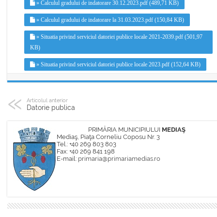
» Calculul gradului de indatorare 30.12.2023.pdf (489,71 KB)
» Calculul gradului de indatorare la 31.03.2023.pdf (150,84 KB)
» Situatia privind serviciul datoriei publice locale 2021-2039.pdf (501,97
KB)
» Situatia privind serviciul datoriei publice locale 2023.pdf (152,64 KB)
Articolul anterior
Datorie publica
PRIMĂRIA MUNICIPIULUI
MEDIAŞ
Mediaş, Piaţa Corneliu Coposu Nr. 3
Tel.: +40 269 803 803
Fax: +40 269 841 198
E-mail:
primaria@primariamedias.ro