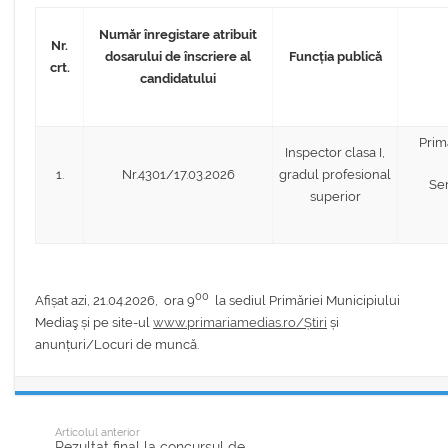
Număr înregistare atribuit
Nr.
dosarului de înscriere al
Funcția publică
crt.
candidatului
Prim
Inspector clasa I,
1.
Nr.4301/17.03.2026
gradul profesional
Se
superior
00
Afișat azi, 21.04.2026, ora 9
la sediul Primăriei Municipiului
Mediaş și pe site-ul
www.primariamedias.ro/Știri
și
anunțuri/Locuri de muncă.
Articolul anterior
Rezultat final la concursul de