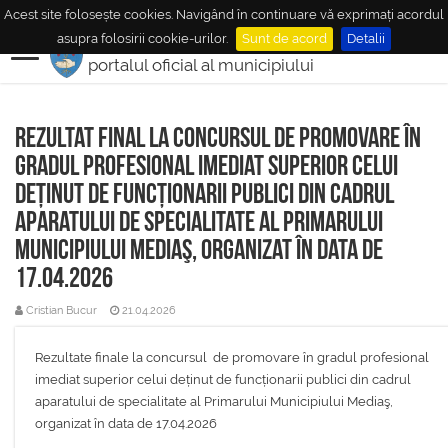
Acest site folosește cookies. Navigând în continuare vă exprimați acordul
MUNICIPIUL
MEDIAŞ
asupra folosirii cookie-urilor.
Sunt de acord
Detalii
portalul oficial al municipiului
Rezultat final la concursul de promovare în
gradul profesional imediat superior celui
deținut de funcționarii publici din cadrul
aparatului de specialitate al Primarului
Municipiului Mediaş, organizat în data de
17.04.2026
Cristian Bucur
21.04.2026
Rezultate finale la concursul de promovare în gradul profesional
imediat superior celui deținut de funcționarii publici din cadrul
aparatului de specialitate al Primarului Municipiului Mediaş,
organizat în data de 17.04.2026