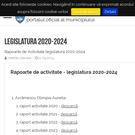
Acest site folosește cookies. Navigând în continuare vă exprimați acordul
MUNICIPIUL
MEDIAŞ
asupra folosirii cookie-urilor.
Sunt de acord
Detalii
portalul oficial al municipiului
Legislatura 2020-2024
Rapoarte de Activitate legislatura 2020-2024
chertes claudia
11.09.2025
Rapoarte de activitate - legislatura 2020-2024
Avrămescu Olimpia-Aurelia
raport activitate 2020 -
descarcă
raport activitate 2021 -
descarcă
raport activitate 2022 -
descarcă
raport activitate 2023 -
descarcă