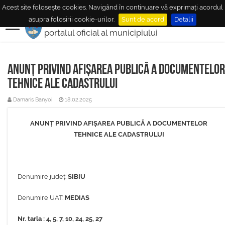
Acest site folosește cookies. Navigând în continuare vă exprimați acordul
MUNICIPIUL
MEDIAŞ
asupra folosirii cookie-urilor.
Sunt de acord
Detalii
portalul oficial al municipiului
Anunț privind afișarea publică a documentelor
tehnice ale cadastrului
Damaris Banyoi
18.02.2025
ANUNȚ PRIVIND AFIȘAREA PUBLICĂ A DOCUMENTELOR
TEHNICE ALE CADASTRULUI
Denumire județ:
SIBIU
Denumire UAT:
MEDIAS
Nr. tarla :
4, 5, 7, 10, 24, 25, 27