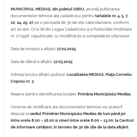
MUNICIPIUL MEDIAȘ, din judetul SIBIU,
anunță publicarea
documentelor tehnice ale cadastrului pentru
tarlalele nr.
4, 5, 7,
10, 24, 25, 27
pe o perioadă de 30 de zile calendaristice, conform
art. 40 alin. (7) si (8) din Legea Cadastrului și a Publicității Imobiliare
nr. 7/1996, republicată, cu modificările și completările ulterioare.
Data de început a afișării:
17.02.2025
Data de sfârșit a afișării:
17.03.2025
Adresa locului afișării publice:
Localitatea MEDIAS,
Piaţa Corneliu
Coposu nr. 3
Repere pentru identificarea locației:
Primăria Municipiului Medias.
Cererile de rectificare ale documentelor tehnice vor putea fi
depuse la
sediul Primăriei Municipiului Medias de luni până joi
între orele 8.00 – 16.00 și vineri între orele 8.00 – 13.00, la Centrul
de informare cetățeni, în termen de 30 de zile de la data afișării.