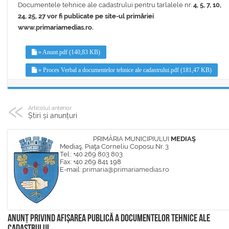
Documentele tehnice ale cadastrului pentru tarlalele nr.
4, 5, 7, 10,
24, 25, 27 vor fi publicate pe site-ul primăriei
www.primariamedias.ro.
» Anunt.pdf (140,83 KB)
» Proces Verbal a documentelor tehnice ale cadastrului.pdf (181,47 KB)
Articolul anterior
Știri și anunțuri
PRIMĂRIA MUNICIPIULUI
MEDIAŞ
Mediaş, Piaţa Corneliu Coposu Nr. 3
Tel.: +40 269 803 803
Fax: +40 269 841 198
E-mail:
primaria@primariamedias.ro
Anunț privind afișarea publică a documentelor tehnice ale