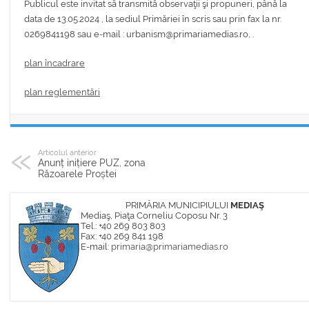
Publicul este invitat să transmită observaţii şi propuneri, până la
data de 13.05.2024 , la sediul Primăriei în scris sau prin fax la nr.
0269841198 sau e-mail : urbanism@primariamedias.ro, .
plan încadrare
plan reglementări
Articolul anterior
Anunț inițiere PUZ, zona
Răzoarele Proștei
PRIMĂRIA MUNICIPIULUI
MEDIAŞ
Mediaş, Piaţa Corneliu Coposu Nr. 3
Tel.: +40 269 803 803
Fax: +40 269 841 198
E-mail:
primaria@primariamedias.ro