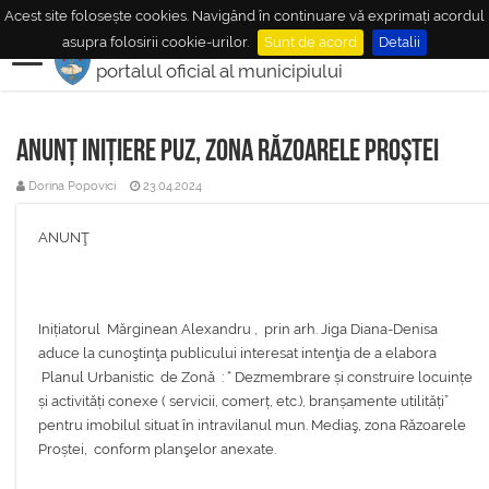
Acest site folosește cookies. Navigând în continuare vă exprimați acordul
MUNICIPIUL
MEDIAŞ
asupra folosirii cookie-urilor.
Sunt de acord
Detalii
portalul oficial al municipiului
Anunț inițiere PUZ, zona Răzoarele Proștei
Dorina Popovici
23.04.2024
ANUNŢ
Inițiatorul Mărginean Alexandru , prin arh. Jiga Diana-Denisa
aduce la cunoştinţa publicului interesat intenţia de a elabora
Planul Urbanistic de Zonă : “ Dezmembrare și construire locuințe
și activități conexe ( servicii, comerț, etc.), branșamente utilități”
pentru imobilul situat în intravilanul mun. Mediaş, zona Răzoarele
Proștei, conform planşelor anexate.