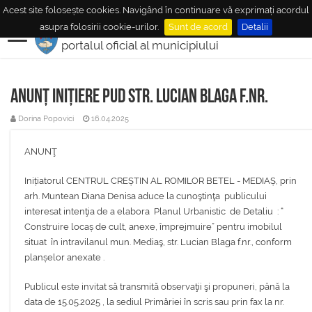
Acest site folosește cookies. Navigând în continuare vă exprimați acordul
MUNICIPIUL
MEDIAŞ
asupra folosirii cookie-urilor.
Sunt de acord
Detalii
portalul oficial al municipiului
Anunț inițiere PUD str. Lucian Blaga f.nr.
Dorina Popovici
16.04.2025
ANUNŢ
Inițiatorul CENTRUL CREȘTIN AL ROMILOR BETEL - MEDIAȘ, prin
arh. Muntean Diana Denisa aduce la cunoştinţa publicului
interesat intenţia de a elabora Planul Urbanistic de Detaliu : “
Construire locaș de cult, anexe, împrejmuire” pentru imobilul
situat în intravilanul mun. Mediaş, str. Lucian Blaga f.nr., conform
planșelor anexate .
Publicul este invitat să transmită observaţii şi propuneri, până la
data de 15.05.2025 , la sediul Primăriei în scris sau prin fax la nr.