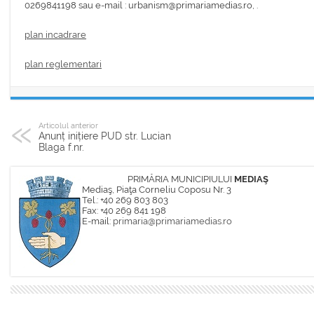
0269841198 sau e-mail : urbanism@primariamedias.ro, .
plan incadrare
plan reglementari
Articolul anterior
Anunț inițiere PUD str. Lucian
Blaga f.nr.
PRIMĂRIA MUNICIPIULUI
MEDIAŞ
Mediaş, Piaţa Corneliu Coposu Nr. 3
Tel.: +40 269 803 803
Fax: +40 269 841 198
E-mail:
primaria@primariamedias.ro