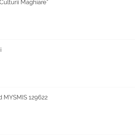
 Culturii Maghiare”
i
cod MYSMIS 129622