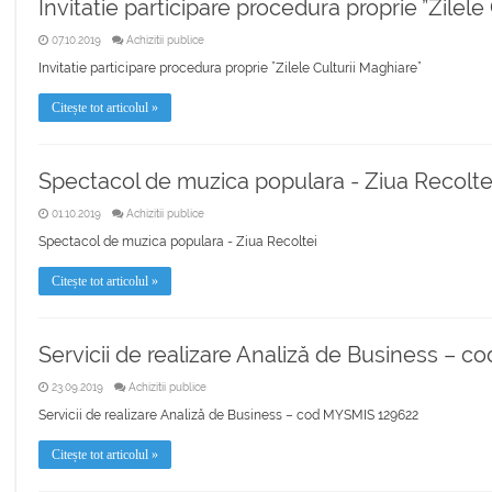
Invitatie participare procedura proprie ”Zilele
07.10.2019
Achizitii publice
Invitatie participare procedura proprie ”Zilele Culturii Maghiare”
Citește tot articolul »
Spectacol de muzica populara - Ziua Recolte
01.10.2019
Achizitii publice
Spectacol de muzica populara - Ziua Recoltei
Citește tot articolul »
Servicii de realizare Analiză de Business – 
23.09.2019
Achizitii publice
Servicii de realizare Analiză de Business – cod MYSMIS 129622
Citește tot articolul »