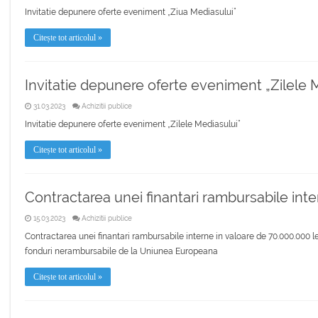
Invitatie depunere oferte eveniment „Ziua Mediasului”
Citește tot articolul »
Invitatie depunere oferte eveniment „Zilele 
31.03.2023
Achizitii publice
Invitatie depunere oferte eveniment „Zilele Mediasului”
Citește tot articolul »
Contractarea unei finantari rambursabile inte
15.03.2023
Achizitii publice
Contractarea unei finantari rambursabile interne in valoare de 70.000.000 lei,
fonduri nerambursabile de la Uniunea Europeana
Citește tot articolul »