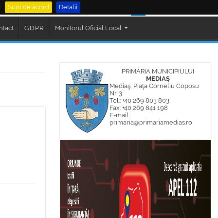
.
Sunt de acord
Detalii
al Mediaș
Cautare
ntact
G.D.P.R.
Monitorul Oficial Local
PRIMĂRIA MUNICIPIULUI
MEDIAŞ
Mediaş, Piaţa Corneliu Coposu
Nr. 3
Tel.: +40 269 803 803
Fax: +40 269 841 198
E-mail:
primaria@primariamedias.ro