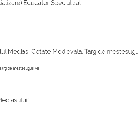
ializare) Educator Specializat
lul Medias, Cetate Medievala. Targ de mestesugur
Targ de mestesuguri vii
Mediasului”