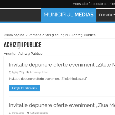
Acest site folosește cookies
Mediaş Live:
MUNICIPIUL
MEDIAȘ
Primaria
Prima pagina
/
Primaria
/
Știri și anunțuri
/
Achiziţii Publice
Achiziţii Publice
Anunţuri Achiziţii Publice
Invitatie depunere oferte eveniment „Zilele 
25.04.2025
Achizitii publice
Invitatie depunere oferte eveniment „Zilele Mediasului”
Citește tot articolul »
Invitatie depunere oferte eveniment „Ziua Me
02.04.2024
Achizitii publice