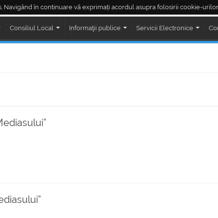
. Navigând în continuare vă exprimați acordul asupra folosirii cookie-urilor
Piața Regele Ferdinand
Piața Corneliu Coposu
LIVE ședințe Consiliul Loc
Consiliul Local
Informaţii publice
Servicii Electronice
Co
Mediasului”
diasului”