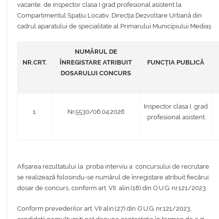
vacante, de inspector clasa I grad profesional asistent la
Compartimentul Spațiu Locativ, Direcția Dezvoltare Urbană din
cadrul aparatului de specialitate al Primarului Municipiului Mediaș
NUMĂRUL DE
NR.CRT.
ÎNREGISTARE ATRIBUIT
FUNCȚIA PUBLICĂ
DOSARULUI CONCURS
Inspector clasa I, grad
1.
Nr.5530/06.04.2026
profesional asistent
Afișarea rezultatului la proba interviu a concursului de recrutare
se realizează folosindu-se numărul de înregistare atribuit fiecărui
dosar de concurs, conform art. VII alin.(18) din O.U.G. nr.121/2023.
Conform prevederilor art. VII alin.(27) din O.U.G. nr.121/2023,