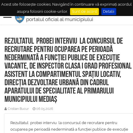
Acest site folosește cookies. Navigând în continuare vă exprimați acordul
MUNICIPIUL
MEDIAŞ
asupra folosirii cookie-urilor.
Sunt de acord
Detalii
portalul oficial al municipiului
Rezultatul probei interviu la concursul de
recrutare pentru ocuparea pe perioadă
nederminată a funcției publice de execuție
vacante, de inspector clasa I grad profesional
asistent la Compartimentul Spațiu Locativ,
Direcția Dezvoltare Urbană din cadrul
aparatului de specialitate al Primarului
Municipiului Mediaș
Cristian Bucur
06.05.2026
Rezultatul probei interviu la concursul de recrutare pentru
ocuparea pe perioadă nederminată a funcției publice de execuție