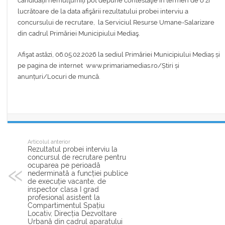
candidații nemulţumiți pot depune contestaţie în termen de o zi
lucrătoare de la data afişării rezultatului probei interviu a
concursului de recrutare, la Serviciul Resurse Umane-Salarizare
din cadrul Primăriei Municipiului Mediaş.
Afişat astăzi, 06.05.02.2026 la sediul Primăriei Municipiului Mediaș și
pe pagina de internet www.primariamedias.ro/Știri și
anunțuri/Locuri de muncă.
Articolul anterior
Rezultatul probei interviu la
concursul de recrutare pentru
ocuparea pe perioadă
nederminată a funcției publice
de execuție vacante, de
inspector clasa I grad
profesional asistent la
Compartimentul Spațiu
Locativ, Direcția Dezvoltare
Urbană din cadrul aparatului