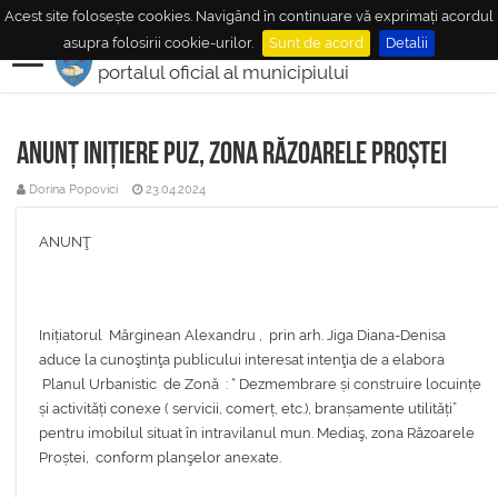
Acest site folosește cookies. Navigând în continuare vă exprimați acordul
MUNICIPIUL
MEDIAŞ
asupra folosirii cookie-urilor.
Sunt de acord
Detalii
portalul oficial al municipiului
Anunț inițiere PUZ, zona Răzoarele Proștei
Dorina Popovici
23.04.2024
ANUNŢ
Inițiatorul Mărginean Alexandru , prin arh. Jiga Diana-Denisa
aduce la cunoştinţa publicului interesat intenţia de a elabora
Planul Urbanistic de Zonă : “ Dezmembrare și construire locuințe
și activități conexe ( servicii, comerț, etc.), branșamente utilități”
pentru imobilul situat în intravilanul mun. Mediaş, zona Răzoarele
Proștei, conform planşelor anexate.