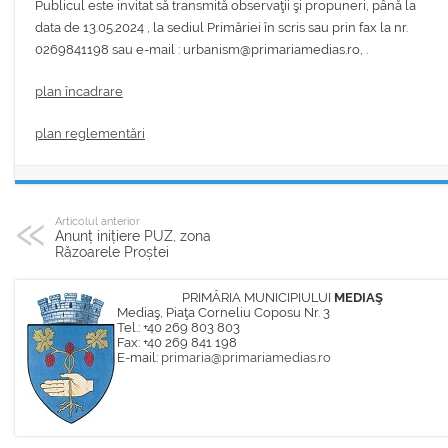
Publicul este invitat să transmită observaţii şi propuneri, până la
data de 13.05.2024 , la sediul Primăriei în scris sau prin fax la nr.
0269841198 sau e-mail : urbanism@primariamedias.ro, .
plan încadrare
plan reglementări
Articolul anterior
Anunț inițiere PUZ, zona
Răzoarele Proștei
PRIMĂRIA MUNICIPIULUI
MEDIAŞ
Mediaş, Piaţa Corneliu Coposu Nr. 3
Tel.: +40 269 803 803
Fax: +40 269 841 198
E-mail:
primaria@primariamedias.ro