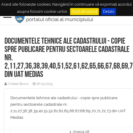
Acest site folosește cookies. Navigând în continuare vă exprimați acordul
MUNICIPIUL
MEDIAŞ
asupra folosirii cookie-urilor.
Sunt de acord
Detalii
portalul oficial al municipiului
Documentele tehnice ale cadastrului - copie
spre publicare pentru sectoarele cadastrale
nr.
2,11,27,36,38,39,40,51,52,61,62,65,66,67,68,69,
din UAT Medias
Cristian Bucur
26.05.2025
Documentele tehnice ale cadastrului - copie spre publicare
pentru sectoarele cadastrale nr.
2,11,27,36,38,39,40,51,52,61,62,65,66,67,68,69,70,71,72,73 din UAT
Medias
Anexa 18