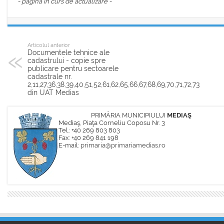
- pagina in curs de actualizare -
Articolul anterior
Documentele tehnice ale
cadastrului - copie spre
publicare pentru sectoarele
cadastrale nr.
2,11,27,36,38,39,40,51,52,61,62,65,66,67,68,69,70,71,72,73
din UAT Medias
PRIMĂRIA MUNICIPIULUI
MEDIAŞ
Mediaş, Piaţa Corneliu Coposu Nr. 3
Tel.: +40 269 803 803
Fax: +40 269 841 198
E-mail:
primaria@primariamedias.ro